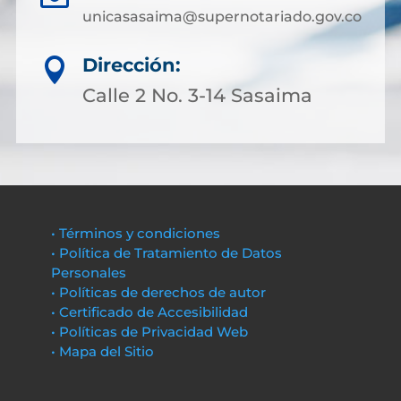
unicasasaima@supernotariado.gov.co
Dirección:

Calle 2 No. 3-14 Sasaima
• Términos y condiciones
• Política de Tratamiento de Datos
Personales
• Políticas de derechos de autor
• Certificado de Accesibilidad
• Políticas de Privacidad Web
• Mapa del Sitio