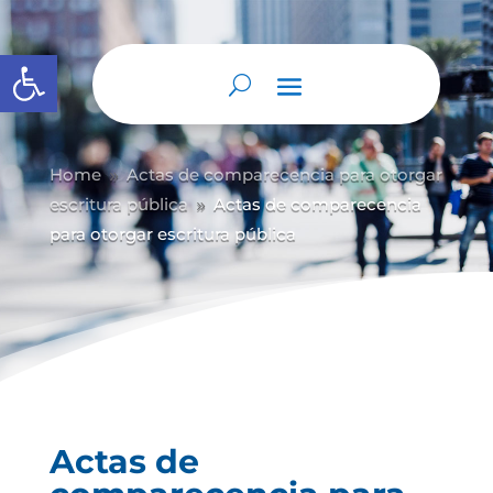
Abrir barra de herramientas
Home
Actas de comparecencia para otorgar
9
escritura pública
Actas de comparecencia
9
para otorgar escritura pública
Actas de