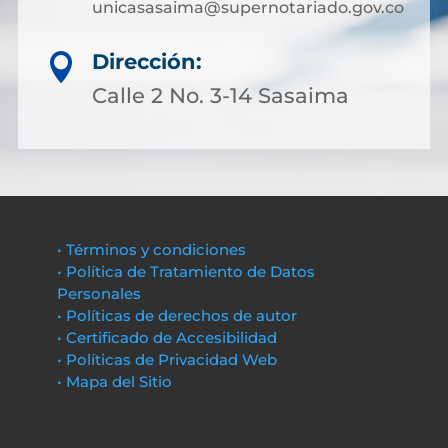
unicasasaima@supernotariado.gov.co
Dirección:

Calle 2 No. 3-14 Sasaima
• Términos y condiciones
• Política de Tratamiento de Datos
Personales
• Políticas de derechos de autor
• Certificado de Accesibilidad
• Políticas de Privacidad Web
• Mapa del Sitio