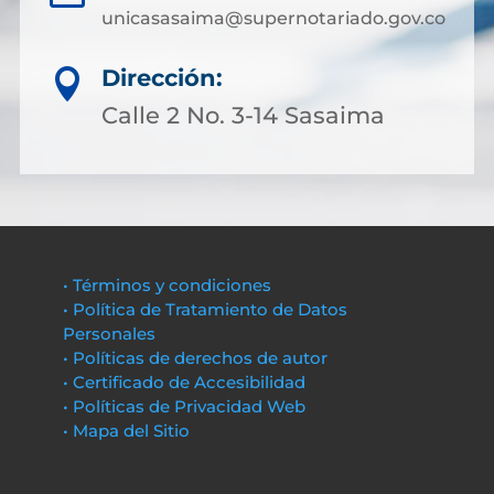
unicasasaima@supernotariado.gov.co
Dirección:

Calle 2 No. 3-14 Sasaima
• Términos y condiciones
• Política de Tratamiento de Datos
Personales
• Políticas de derechos de autor
• Certificado de Accesibilidad
• Políticas de Privacidad Web
• Mapa del Sitio