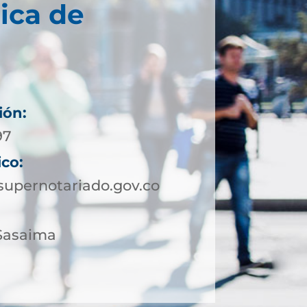
ica de
ión:
97
ico:
upernotariado.gov.co
 Sasaima