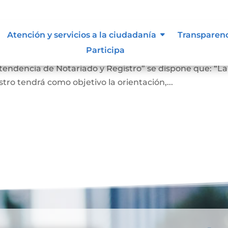
 lo vigilan
Atención y servicios a la ciudadanía
Transparen
Participa
ro En el Artículo 4 del Decreto 2723 de 2014, “Por el cu
ntendencia de Notariado y Registro” se dispone que: “La
ro tendrá como objetivo la orientación,...