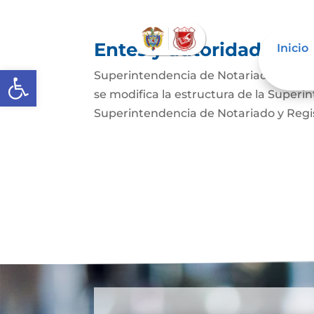
Entes y autoridades que
Inicio
Abrir barra de herramientas
Superintendencia de Notariado y Regist
se modifica la estructura de la Superi
Superintendencia de Notariado y Regist