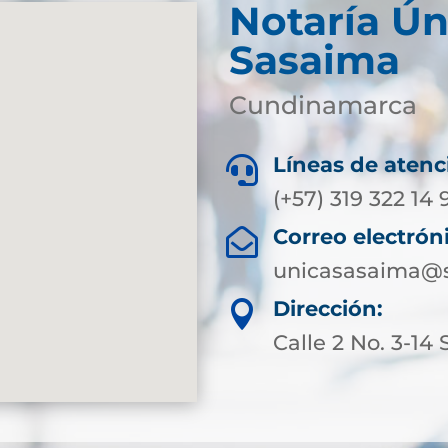
Notaría Ún
Sasaima
Cundinamarca
Líneas de atenc

(+57) 319 322 14 
Correo electrón

unicasasaima@s
Dirección:

Calle 2 No. 3-14