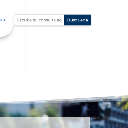
cia
al