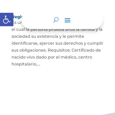
Abrir barra de herramientas
Registro Civil de Nacimiento
Es un documento indispensable mediante
el cual la persona prueba ante la familia y la
sociedad su existencia y le permite
identificarse, ejercer sus derechos y cumplir
sus obligaciones. Requisitos: Certificado de
nacido vivo dado por el médico, centro
hospitalario,...